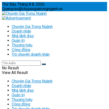
Thứ Bảy, Tháng 8 8, 2026
Quangcao@chuyengiatrongnganh.vn
Chuyên Gia Trong Ngành
Doanh nhân
Nhà lãnh đạo
Quản trị
Thương hiệu
Cộng đồng
Trò chuyện doanh nhân
No Result
View All Result
Chuyên Gia Trong Ngành
Doanh nhân
Nhà lãnh đạo
Quản trị
Thương hiệu
Cộng đồng
Trò chuyện doanh nhân