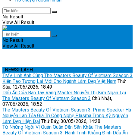
No Result
View All Result
No Result
View All Result
NEWSFLASH
TMV Linh Anh Cùng The Masters Beauty Of Vietnam Season 3
Kiến Tạo Tương Lai Mới Cho Ngành Làm Đẹp Việt Nam
Thứ
Sáu, 12/06/2026, 18:49
Dấu Ấn Của Bàn Tay Vàng Master Nguyễn Thị Kim Ngân Tại
The Masters Beauty Of Vietnam Season 3
Chủ Nhật,
07/06/2026, 18:52
The Masters Beauty Of Vietnam Season 3: Prime Speaker Hà
Nguyễn Lan Tỏa Giá Trị Công Nghệ Plasma Trong Kỷ Nguyên
Làm Đẹp Hiện Đại
Thứ Bảy, 30/05/2026, 14:28
Từ Những Ngôi Vị Quán Quân Đến Sân Khấu The Masters
Beauty Of Vietnam Season 3: Hành Trình Khẳng Định Dấu Ấn