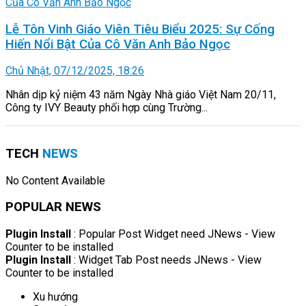
Lễ Tôn Vinh Giáo Viên Tiêu Biểu 2025: Sự Cống
Hiến Nổi Bật Của Cô Văn Anh Bảo Ngọc
Chủ Nhật, 07/12/2025, 18:26
Nhân dịp kỷ niệm 43 năm Ngày Nhà giáo Việt Nam 20/11,
Công ty IVY Beauty phối hợp cùng Trường...
TECH
NEWS
No Content Available
POPULAR NEWS
Plugin Install
: Popular Post Widget need JNews - View
Counter to be installed
Plugin Install
: Widget Tab Post needs JNews - View
Counter to be installed
Xu hướng