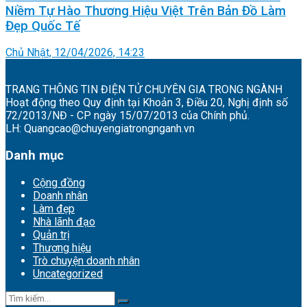
Niềm Tự Hào Thương Hiệu Việt Trên Bản Đồ Làm
Đẹp Quốc Tế
Chủ Nhật, 12/04/2026, 14:23
TRANG THÔNG TIN ĐIỆN TỬ CHUYÊN GIA TRONG NGÀNH
Hoạt động theo Quy định tại Khoản 3, Điều 20, Nghị định số
72/2013/NĐ - CP ngày 15/07/2013 của Chính phủ.
LH: Quangcao@chuyengiatrongnganh.vn
Danh mục
Cộng đồng
Doanh nhân
Làm đẹp
Nhà lãnh đạo
Quản trị
Thương hiệu
Trò chuyện doanh nhân
Uncategorized